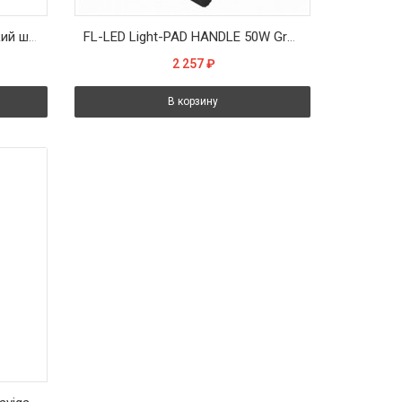
Универсальный металлический штатив-трипод 2,1м (цв. Черный) (30)
FL-LED Light-PAD HANDLE 50W Grey 4200К 5000Лм 50Вт AC220-240В 182x150x152мм 700г - С ручкой
2 257
₽
В корзину