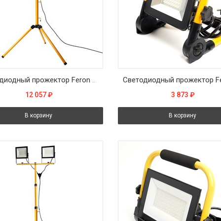
Светодиодный прожектор Feron LL-503 на штативе IP65 2*50W 6400K
12 057
₽
3 873
₽
В корзину
В корзину