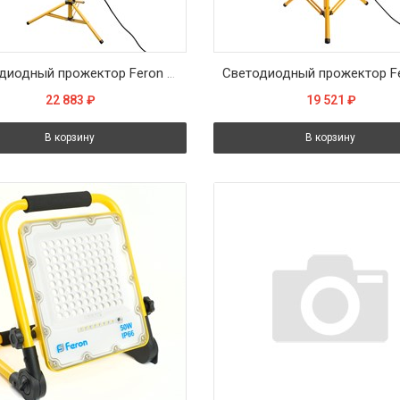
Светодиодный прожектор Feron LL-506 на штативе IP65 4*50W 6400K
22 883
₽
19 521
₽
В корзину
В корзину