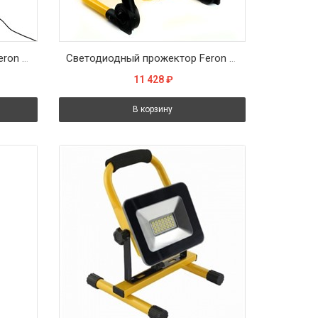
Светодиодный прожектор Feron LL-505 на штативе IP65 2*100W 6400K
Светодиодный прожектор Feron LL-950 переносной с зарядным устройством IP66 30W 6400K
11 428
₽
В корзину