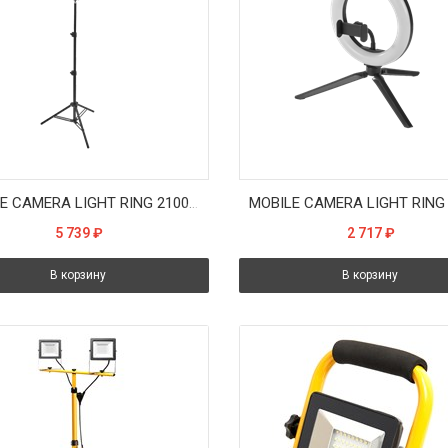
MOBILE CAMERA LIGHT RING 2100 (USB/клипса для моб/2.4м тренога) - светильник для сэлфи LEDV
5 739
₽
2 717
₽
В корзину
В корзину