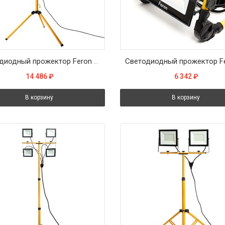
Светодиодный прожектор Feron LL-504 на штативе IP65 2*70W 6400K
14 486
₽
6 342
₽
В корзину
В корзину