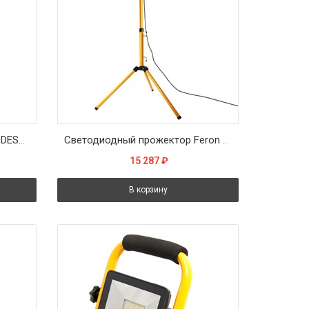
MOBILE CAMERA LIGHT RING DESKTOP (USB/клипса для моб/тренога) - светильник для сэлфи LEDV
Светодиодный прожектор Feron LL-502 на штативе IP65 2*30W 6400K
15 287
₽
В корзину