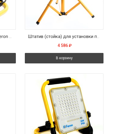
Светодиодный прожектор Feron LL-515 переносной 70W, 6400K, IP65
Штатив (стойка) для установки прожекторов LL-500
4 586
₽
В корзину