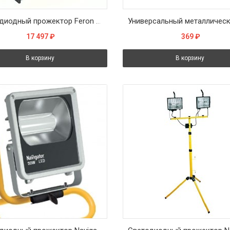
Светодиодный прожектор Feron LL-951 переносной с зарядным устройством IP66 50W 6400K
17 497
₽
369
₽
В корзину
В корзину