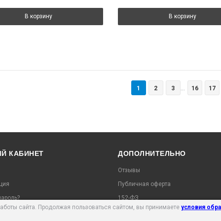
В корзину
В корзину
1
2
3
16
17
...
Й КАБИНЕТ
ДОПОЛНИТЕЛЬНО
Отзывы
ция
Публичная оферта
ароль?
152-ФЗ
работы сайта. Продолжая пользоваться сайтом, вы принимаете
условия обр
ь заказ