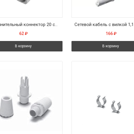
Соединительный коннектор 20 см для T4 (СН104)
62
₽
166
₽
В корзину
В корзину