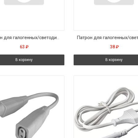
Патрон для галогенных/светодиодных ламп 250V G9, LH29
63
₽
38
₽
В корзину
В корзину