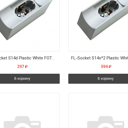
FL-Socket S14d Plastic White FOTON_LIGHTING - патрон LEDnear одноцокольная
297
₽
594
₽
В корзину
В корзину