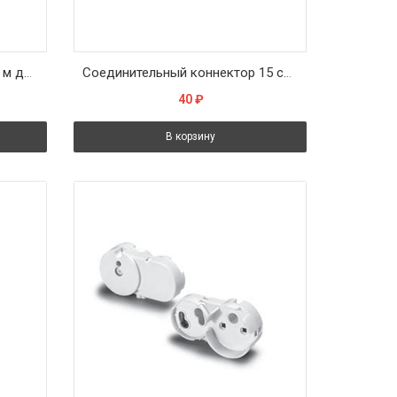
Сетевой кабель с вилкой 1,1 м для Т4 LED
Соединительный коннектор 15 см для Т5 LED
40
₽
В корзину