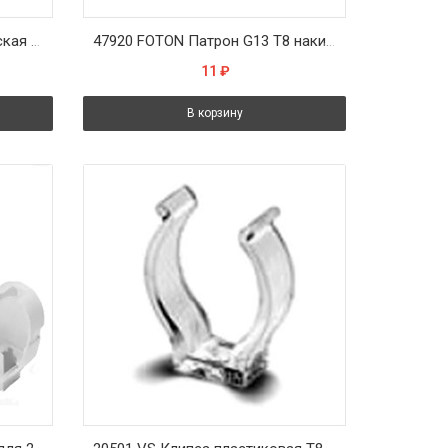
20400 VS Клипса металлическая Т8 d=26мм
47920 FOTON Патрон G13 T8 накидной+стартеродерж M3 52.5x28.8 1000шт/кор
11
₽
В корзину