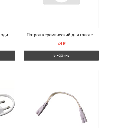
Патрон для галогенных/светодиодных ламп 250V GU10, LH32
Патрон керамический для галогенных ламп 250V G4.0, LH20
24
₽
В корзину