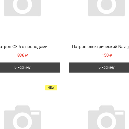
атрон G8.5 с проводами
836
₽
150
₽
В корзину
В корзину
NEW