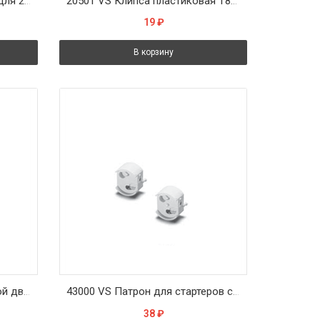
97677 VS держатель V-обр. для 2-х патрон G5 505732
20501 VS Клипса пластиковая Т8 d=26мм
19
₽
В корзину
09205 VS Патрон G5 торцевой двухпазовый защёлки d3,2х18
43000 VS Патрон для стартеров с защелками d3,2x19,5
38
₽