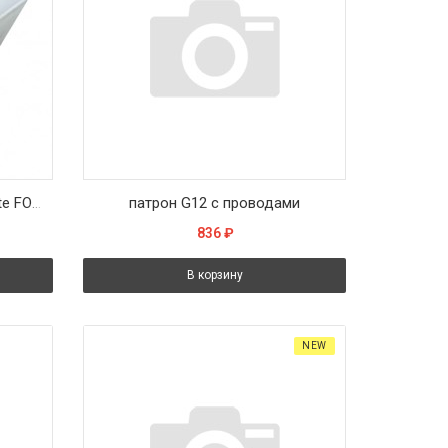
FL-Socket S14s*2 Plastic White FOTON_LIGHTING - 2 патрона в комплекте LEDnear двухцокольная
патрон G12 с проводами
836
₽
В корзину
NEW