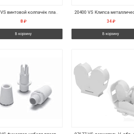
96160 VS винтовой колпачёк пластиковый черный для 09607
8
₽
34
₽
В корзину
В корзину