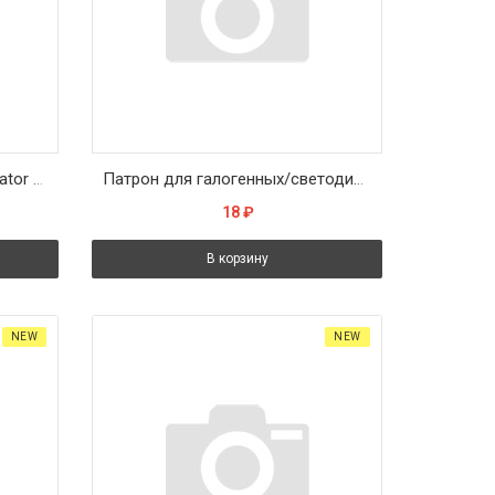
Патрон электрический Navigator 71 604 NLH-CL-E40 керамический подвесной Е40
Патрон для галогенных/светодиодных ламп 250V G5.3, LH26
18
₽
В корзину
NEW
NEW