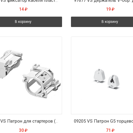
09607 VS фиксатор кабеля пластиковый черный М10x1 нужен 96160
14
₽
19
₽
В корзину
В корзину
43500 VS Патрон для стартеров (для автоматического монтажа)
30
₽
71
₽