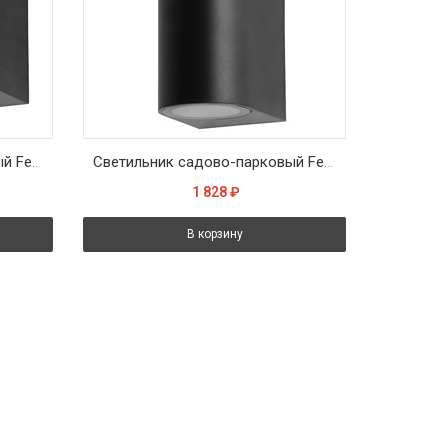
Светильник садово-парковый Feron.ONE DH050-P,на стену, GU10 220-240V, черный пластик
Светильник садово-парковый Feron.ONE DH015-P, на стену, 2*GU10 220-240V, черный пластик
1 828
₽
В корзину