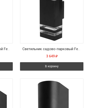
Светильник садово-парковый Feron.ONE DH0806-P, на стену вверх, GU10 220-240V, черный пластик
Светильник садово-парковый Feron.ONE DH0807-P, на стену вверх/вниз, 2*GU10 220-240V, черный пластик
3 649
₽
В корзину