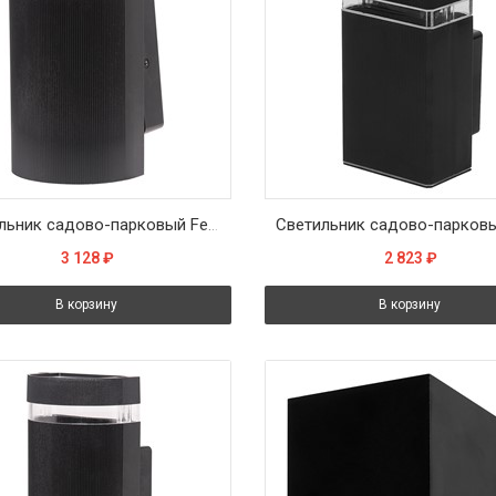
Светильник садово-парковый Feron.ONE DH1701-P, на стену вверх, GU10 220-240V, черный пластик
3 128
₽
2 823
₽
В корзину
В корзину