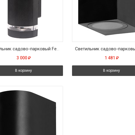
Светильник садово-парковый Feron.ONE DH1702-P, на стену вверх/вниз, 2*GU10 220-240V, черный пластик
3 000
₽
1 481
₽
В корзину
В корзину