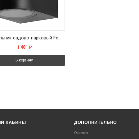
Светильник садово-парковый Feron.ONE DH014-P,на стену, GU10 220-240V, черный пластик
1 481
₽
В корзину
Й КАБИНЕТ
ДОПОЛНИТЕЛЬНО
Отзывы