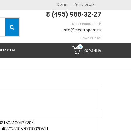
Войти
Регистрация
8 (495) 988-32-27
многоканальный
info@electropara.ru
пишите нам
0
НТАКТЫ
КОРЗИНА
ель Амбарцумян Андроник Геворкович
321508100427205
/с 40802810570010320611