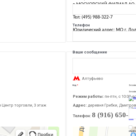
в МОСКОВСКИЙ ФИЛИАЛ АО 
БИК 044525092
Тел: (495) 988-322-7
Телефон
Юридический адрес: МО г. Долг
Ваше сообщение
РОЗНИЧНЫЙ МАГАЗИ
Алтуфьево
Код
Session
Session
Режим работы:
пн-птн, с 10:00 до
е Центр торговли, 3 этаж
Адрес:
деревня Грибки, Дмитровс
8 (916) 650-38
Телефон:
С
обрабо