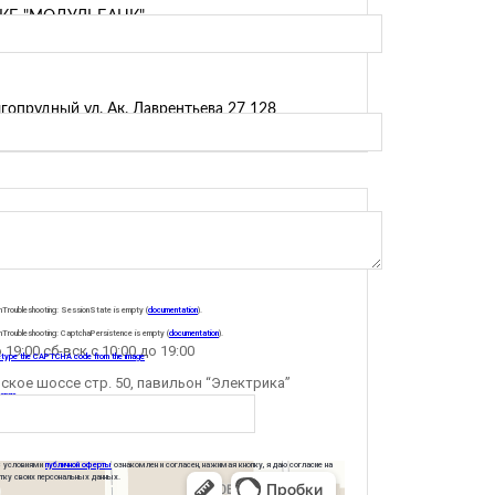
КБ "МОДУЛЬБАНК"
опрудный ул. Ак. Лаврентьева 27 128
Н
Troubleshooting: SessionState is empty (
documentation
).
Troubleshooting: CaptchaPersistence is empty (
documentation
).
 19:00 сб-вск с 10:00 до 19:00
кое шоссе стр. 50, павильон “Электрика”
-66
 условиями
публичной оферты
ознакомлен и согласен, нажимая кнопку, я даю согласие на
тку своих персональных данных.