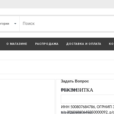
О МАГАЗИНЕ
РАСПРОДАЖА
ДОСТАВКА И ОПЛАТА
КО
Задать Вопрос
РЕКВИЗИТКА
Ваше Имя
Индивидуальный предпринимат
ИНН 500807684786, ОГРНИП 
Электронная почта
к/с 30101810645250000092, р