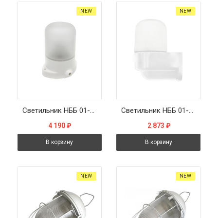
NEW
NEW
Светильник НББ 01-60-101 112х137х112мм, E27 max 60Вт, прямой керам. корпус, стекло, IP65, белый
Светильник НББ 01-60-003 152х112х82мм, E27 max 60Вт, угловой пласт. корпус, стекло, IP65, белый
4 190
₽
2 873
₽
В корзину
В корзину
NEW
NEW