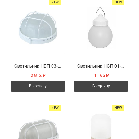
NEW
NEW
Светильник НБП 03-60-002 190х176х90мм, E27 max 60 Вт, алюм., стекло, решетка, IP54, белый
Светильник НСП 01-60-003 155х155х250мм, E27 max 60 Вт, пластик, IP54, белый
2 812
₽
1 166
₽
В корзину
В корзину
NEW
NEW