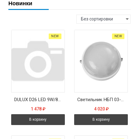
Новинки
Без сортировки
NEW
NEW
DULUX D26 LED 9W/830 230V EM G24d-3 - LED лампа LEDVANCE
Светильник НБП 03-100-001 255х240х108мм, E27 max 100 Вт, алюм., стекло, IP54, белый
1 478
₽
4 020
₽
В корзину
В корзину