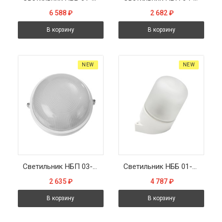
6 588
₽
2 682
₽
В корзину
В корзину
NEW
NEW
Светильник НБП 03-60-001 190х176х82мм, E27 max 60 Вт, алюм., стекло, IP54, белый
Светильник НББ 01-60-102 129х152х89мм, E27 max 60Вт, наклонный керам. корпус, стекло, IP65, белый
2 635
₽
4 787
₽
В корзину
В корзину