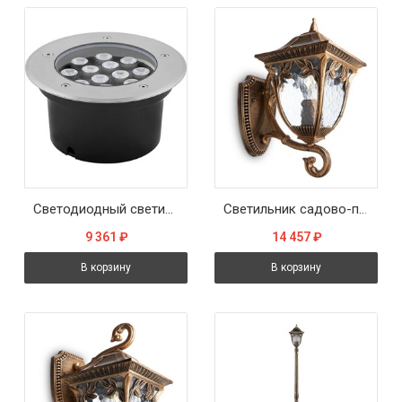
Светодиодный светильник тротуарный (грунтовый) Feron SP4114 12W 6400K 230V IP67
Светильник садово-парковый Feron PL4071 четырехгранный на стену вверх 60W E27 230V, черное золото
9 361
₽
14 457
₽
В корзину
В корзину