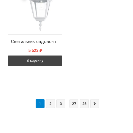
Светильник садово-парковый Feron 4102/PL4102 четырехгранный на стену вниз 60W E27 230V, белый
5 523
₽
В корзину
1
2
3
27
28
...