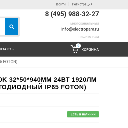
Войти
Регистрация
8 (495) 988-32-27
многоканальный
info@electropara.ru
пишите нам
0
НТАКТЫ
КОРЗИНА
65 FOTON)
00K 32*50*940ММ 24ВТ 1920ЛМ
ТОДИОДНЫЙ IP65 FOTON)
Есть в наличии