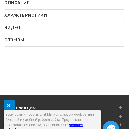
ОПИСАНИЕ
ХАРАКТЕРИСТИКИ
ВИДЕО
ОТЗЫВЫ
+
ИНФОРМАЦИЯ
Уважаемый посетитель! Мы используем cookies для
+
ЛИЧНЫЙ КАБИНЕТ
быстрой и удобной работы сайта. Продолжая
+
ДОПОЛНИТЕЛЬНО
пользоваться сайтом, вы принимаете
условия