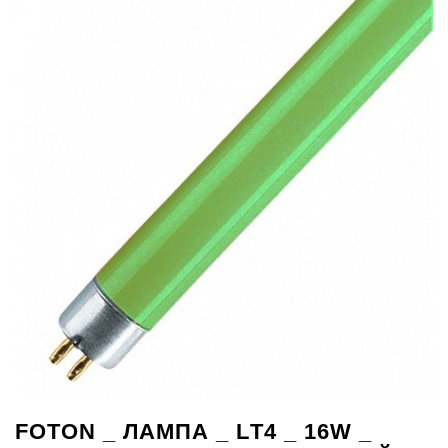
FOTON _ ЛАМПА _ LТ4 _ 16W _