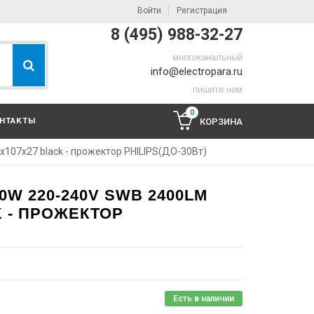
Войти
Регистрация
8 (495) 988-32-27
многоканальный
info@electropara.ru
пишите нам
0
НТАКТЫ
КОРЗИНА
107x27 black - прожектор PHILIPS(ДО-30Вт)
0W 220-240V SWB 2400LM
K - ПРОЖЕКТОР
Есть в наличии