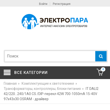
Войти
Регистрация
0
ВСЕ КАТЕГОРИИ
Главная
»
Комплектующие к светотехнике
»
Трансформаторы, контроллеры, блоки питания
»
IT DALI2
42/220…240/1A0 CS /DIP-перекл 42W 700-1050mA 15-40V
97x43x30 OSRAM - драйвер