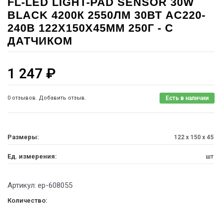
FL-LED LIGHT-PAD SENSOR 30W
BLACK 4200К 2550ЛМ 30ВТ AC220-
240В 122X150X45ММ 250Г - С
ДАТЧИКОМ
1 247
₽
0 отзывов. Добавить отзыв.
Есть в наличии
Размеры:
122 x 150 x 45
Ед. измерения:
шт
Артикул:
ep-608055
Количество: